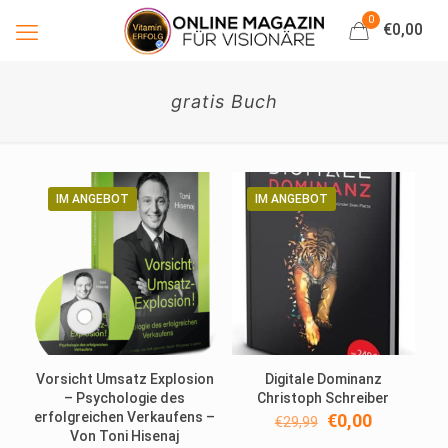
0
€0,00
gratis Buch
IM ANGEBOT
IM ANGEBOT
Vorsicht Umsatz Explosion
Digitale Dominanz
– Psychologie des
Christoph Schreiber
erfolgreichen Verkaufens –
Ursprünglicher
Aktueller
€
0,00
€
29,99
Von Toni Hisenaj
Preis
Preis