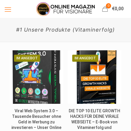
0
€0,00
#1 Unsere Produkte (Vitaminerfolg)
IM ANGEBOT
IM ANGEBOT
Viral Web System 3.0 –
DIE TOP 10 ELITE GROWTH
Tausende Besucher ohne
HACKS FÜR DEINE VIRALE
Geld in Werbung zu
WEBSEITE – E-Book von
investieren – Unser Online
Vitaminerfolg und