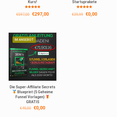
Kurs!
Startuprakete
Bewertet
Bewertet
Ursprünglicher
Aktueller
Ursprünglicher
Aktueller
€
297,00
€
0,00
€
597,00
€
39,99
mit
mit
5.00
5.00
Preis
Preis
Preis
Preis
von 5
von 5
war:
ist:
war:
ist:
€597,00
€297,00.
€39,99
€0,00.
IM ANGEBOT
Die Super-Affiliate Secrets
Blueprint (5 Geheime
Funnel Vorlagen)
GRATIS
Ursprünglicher
Aktueller
€
0,00
€
49,00
Preis
Preis